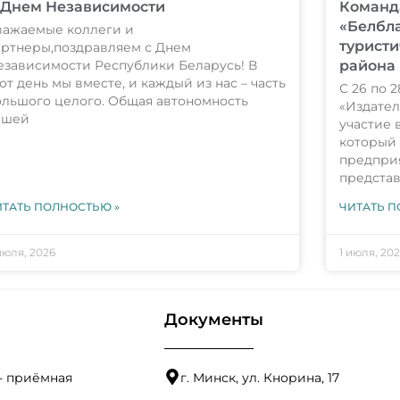
 Днем Независимости
Команд
«Белбла
важаемые коллеги и
туристи
артнеры,поздравляем с Днем
езависимости Республики Беларусь! В
района 
от день мы вместе, и каждый из нас – часть
С 26 по 
ольшого целого. Общая автономность
«Издател
ашей
участие 
который 
предпри
предста
ИТАТЬ ПОЛНОСТЬЮ »
ЧИТАТЬ П
июля, 2026
1 июля, 20
Документы
1 - приёмная
г. Минск, ул. Кнорина, 17