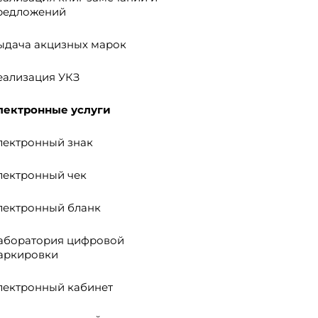
редложений
ыдача акцизных марок
еализация УКЗ
лектронные услуги
лектронный знак
лектронный чек
лектронный бланк
аборатория цифровой
аркировки
лектронный кабинет