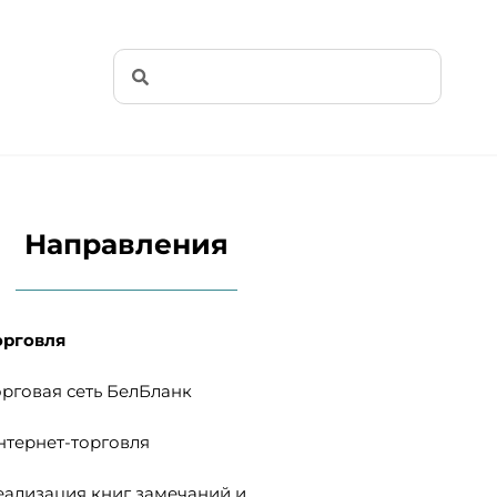
Ы
Направления
орговля
орговая сеть БелБланк
нтернет-торговля
еализация книг замечаний и