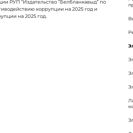
ии РУП “Издательство “Белбланкавыд” по
п
иводействию коррупции на 2025 год и
пции на 2025 год.
В
Р
Э
Э
Э
Э
Л
м
Э