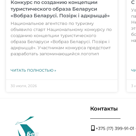
Конкурс по созданию концепции
С
туристического образа Беларуси
У
«Вобраз Беларусi. Позiрк i адкрыццё»
п
Н
Национальное агентство по туризму
эт
объявило старт Национальному конкурсу по
б
созданию концепции туристического
н
образа Беларуси «Вобраз Беларусi. Позiрк i
адкрыццё». Участникам конкурса предстоит
разработать запоминающийся логотип
ЧИТАТЬ ПОЛНОСТЬЮ »
Ч
30 июля, 2026
3 
Контакты
+375 (17) 399-91-0