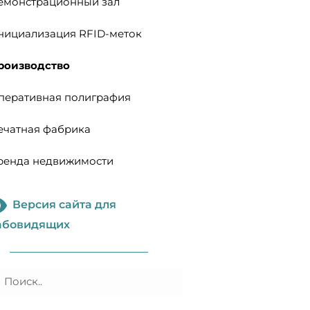
емонстрационный зал
нициализация RFID-меток
роизводство
перативная полиграфия​
ечатная фабрика
ренда недвижимости
Версия сайта для
абовидящих