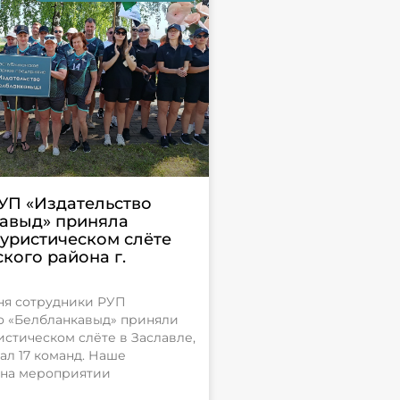
УП «Издательство
авыд» приняла
туристическом слёте
кого района г.
юня сотрудники РУП
о «Белбланкавыд» приняли
истическом слёте в Заславле,
ал 17 команд. Наше
 на мероприятии
и