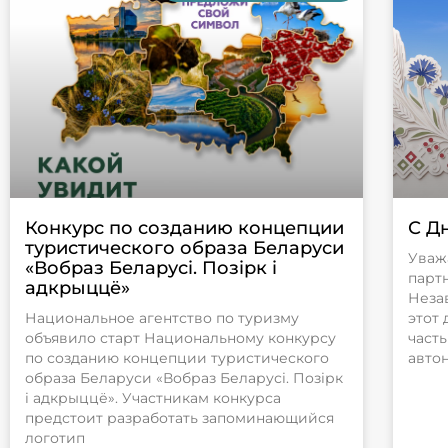
Конкурс по созданию концепции
С Д
туристического образа Беларуси
Уваж
«Вобраз Беларусi. Позiрк i
парт
адкрыццё»
Неза
Национальное агентство по туризму
этот 
объявило старт Национальному конкурсу
част
по созданию концепции туристического
авто
образа Беларуси «Вобраз Беларусi. Позiрк
i адкрыццё». Участникам конкурса
предстоит разработать запоминающийся
логотип