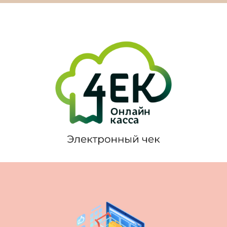
Торговая сеть БелБланк
Электронный чек