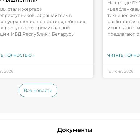
На стенде РУ
 Вы стали жертвой
«Белбланкавы
рпреступников, обращайтесь в
технические 
ное управление по противодействию
разбираться 
рпреступности криминальной
использовани
ции МВД Республики Беларусь
предлагают р
ТЬ ПОЛНОСТЬЮ »
ЧИТАТЬ ПОЛНО
я, 2026
16 июня, 2026
Все новости
Документы