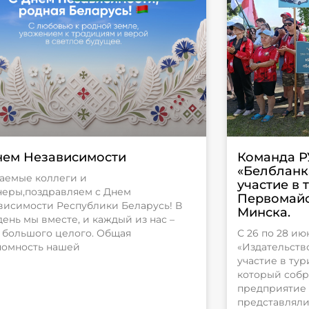
нем Независимости
Команда Р
«Белбланк
аемые коллеги и
участие в 
неры,поздравляем с Днем
Первомайс
висимости Республики Беларусь! В
Минска.
день мы вместе, и каждый из нас –
ь большого целого. Общая
С 26 по 28 и
номность нашей
«Издательств
участие в тур
который собр
предприятие
представлял